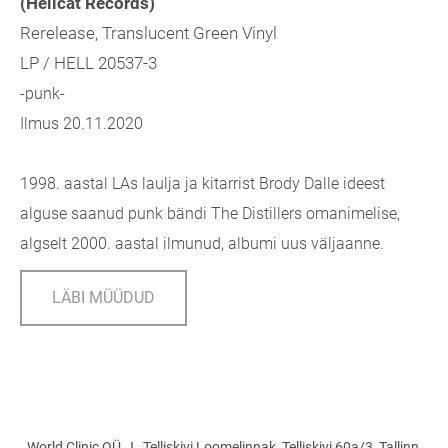
(Hellcat Records)
Rerelease, Translucent Green Vinyl
LP / HELL 20537-3
-punk-
Ilmus 20.11.2020
1998. aastal LAs laulja ja kitarrist Brody Dalle ideest
alguse saanud punk bändi The Distillers omanimelise,
algselt 2000. aastal ilmunud, albumi uus väljaanne.
LÄBI MÜÜDUD
World Clinic OÜ I Telliskivi Loomelinnak, Telliskivi 60a/3, Tallinn,