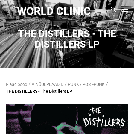
WORLD CLINIC
THE DISTILLERS - THE
DISTILLERS LP
/
/
/
Plaadipood
VINÜÜLPLAADID
PUNK / POST-PUNK
THE DISTILLERS - The Distillers LP