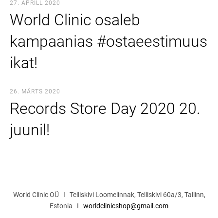
27. APRILL 2020
World Clinic osaleb
kampaanias #ostaeestimuus
ikat!
26. MÄRTS 2020
Records Store Day 2020 20.
juunil!
World Clinic OÜ I Telliskivi Loomelinnak, Telliskivi 60a/3, Tallinn,
Estonia I
worldclinicshop@gmail.com