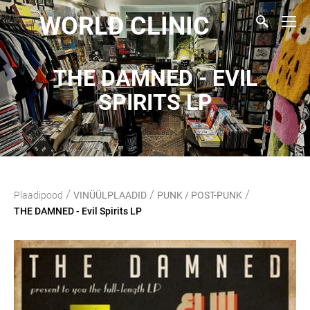
WORLD CLINIC
THE DAMNED - EVIL
SPIRITS LP
/
/
/
Plaadipood
VINÜÜLPLAADID
PUNK / POST-PUNK
THE DAMNED - Evil Spirits LP