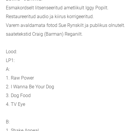
Esmakordselt litsenseeritud ametlikult Iggy Popilt.
Restaureeritud audio ja kiirus korrigeeritud.
Varem avaldamata fotod Sue Rynskilt ja publikus olnutelt.
saatetekstid Craig (Barman) Reganilt.
Lood:
LP1:
A:
1. Raw Power
2. I Wanna Be Your Dog
3. Dog Food
4. TV Eye
B:
1. Shake Appeal