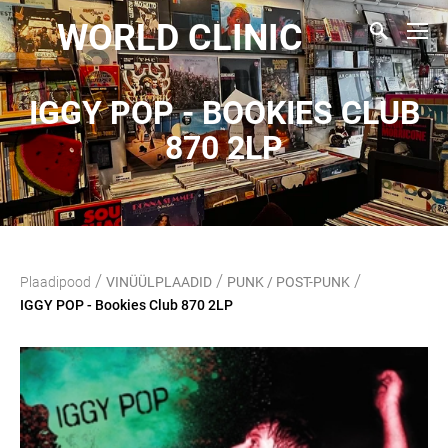
WORLD CLINIC
IGGY POP - BOOKIES CLUB
870 2LP
/
/
/
Plaadipood
VINÜÜLPLAADID
PUNK / POST-PUNK
IGGY POP - Bookies Club 870 2LP