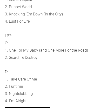
2. Puppet World
3. Knocking ‘Em Down (In the City)
4. Lust For Life
LP2:
C:
1. One For My Baby (and One More For the Road)
2. Search & Destroy
D:
1. Take Care Of Me
2. Funtime
3. Nightclubbing
4. I´m Alright