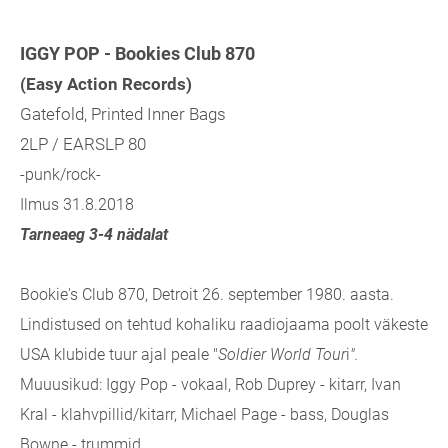
IGGY POP - Bookies Club 870
(Easy Action Records)
Gatefold, Printed Inner Bags
2LP / EARSLP 80
-punk/rock-
Ilmus 31.8.2018
Tarneaeg 3-4 nädalat
Bookie's Club 870, Detroit 26. september 1980. aasta.
Lindistused on tehtud kohaliku raadiojaama poolt väkeste
USA klubide tuur ajal peale "
Soldier World Tour
i
".
Muuusikud: Iggy Pop - vokaal, Rob Duprey - kitarr, Ivan
Kral - klahvpillid/kitarr, Michael Page - bass, Douglas
Bowne - trummid.