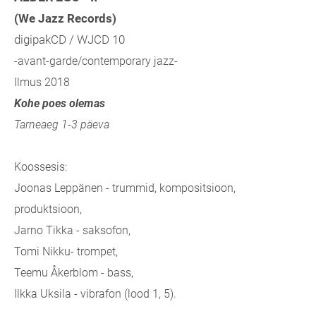
(We Jazz Records)
digipakCD / WJCD 10
-avant-garde/contemporary jazz-
Ilmus 2018
Kohe poes olemas
Tarneaeg 1-3 päeva
Koossesis:
Joonas Leppänen - trummid, kompositsioon,
produktsioon,
Jarno Tikka - saksofon,
Tomi Nikku- trompet,
Teemu Åkerblom - bass,
Ilkka Uksila - vibrafon (lood 1, 5).