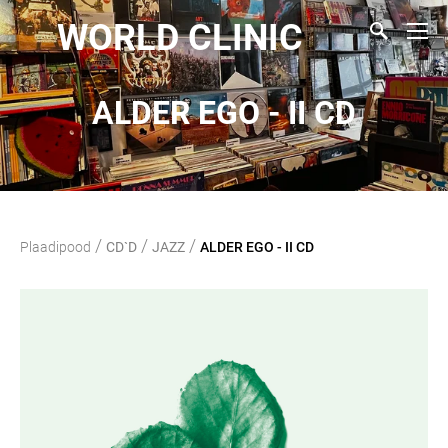
WORLD CLINIC
ALDER EGO - II CD
/
/
/
Plaadipood
CD`D
JAZZ
ALDER EGO - II CD