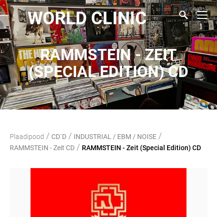
WORLD CLINIC
RAMMSTEIN - ZEIT
(SPECIAL EDITION) CD
/
/
/
Plaadipood
CD`D
INDUSTRIAL / EBM / NOISE
/
RAMMSTEIN - Zeit CD
RAMMSTEIN - Zeit (Special Edition) CD