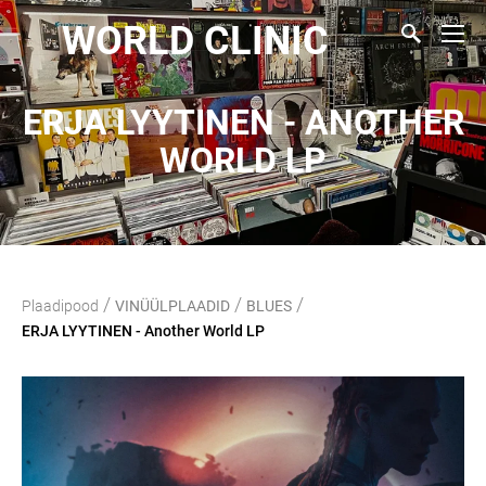
WORLD CLINIC
ERJA LYYTINEN - ANOTHER
WORLD LP
/
/
/
Plaadipood
VINÜÜLPLAADID
BLUES
ERJA LYYTINEN - Another World LP