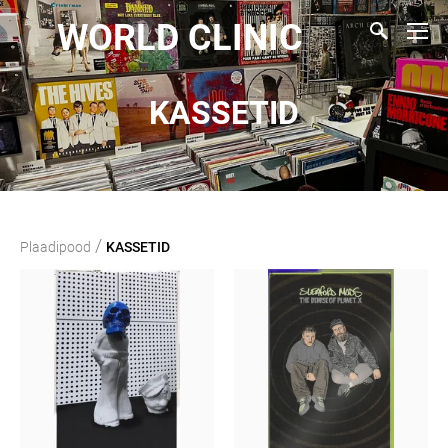
WORLD CLINIC
KASSETID
/
Plaadipood
KASSETID