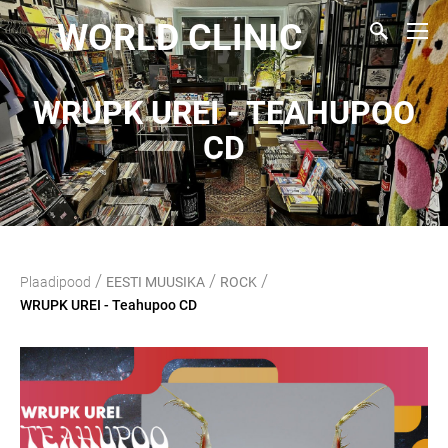
WORLD CLINIC
WRUPK UREI - TEAHUPOO
CD
/
/
/
Plaadipood
EESTI MUUSIKA
ROCK
WRUPK UREI - Teahupoo CD