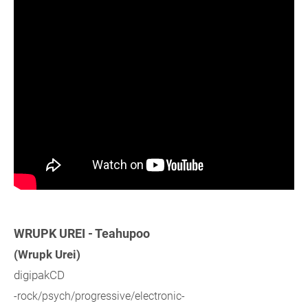
WRUPK UREI - Teahupoo
(Wrupk Urei)
digipakCD
-rock/psych/progressive/electronic-