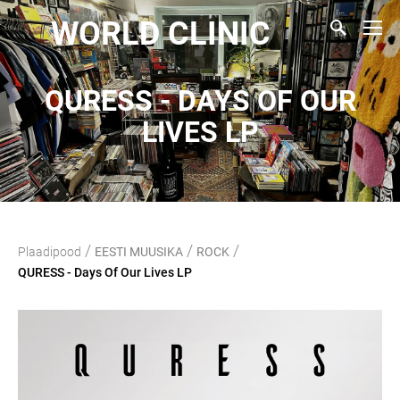
WORLD CLINIC
QURESS - DAYS OF OUR
LIVES LP
/
/
/
Plaadipood
EESTI MUUSIKA
ROCK
QURESS - Days Of Our Lives LP