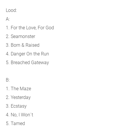
Lood:
A:
1. For the Love, For God
2. Seamonster
3. Born & Raised
4. Danger On the Run
5. Breached Gateway
B:
1. The Maze
2. Yesterday
3. Ecstasy
4. No, I Won´t
5. Tamed