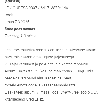
(Quress)
LP / QURESS 0007 / 6417138704146
-rock-
Ilmus 7.3.2025
Kohe poes olemas
Tarneaeg 1-3 päeva
Eesti rockmuusika maastik on saanud täienduse albumi
näol, mis haarab oma lugude järjestusega
kuulajal
varrukast ja pakub talle pikantse rännaku!
Album “
Days Of Our Lives
” hõlmab endas 11 lugu, mis
peegeldavad bändi ainulaadset helikeelt,
tooreid
emotsioone ja kaasahaaravaid riffe.
Lisaks teeb albumi viimasel loos "
Cherry Tree
” soolo USA
kitarrilegend
Greg Leisz.