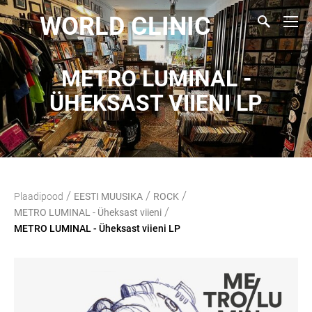
WORLD CLINIC
METRO LUMINAL -
ÜHEKSAST VIIENI LP
/
/
/
Plaadipood
EESTI MUUSIKA
ROCK
/
METRO LUMINAL - Üheksast viieni
METRO LUMINAL - Üheksast viieni LP