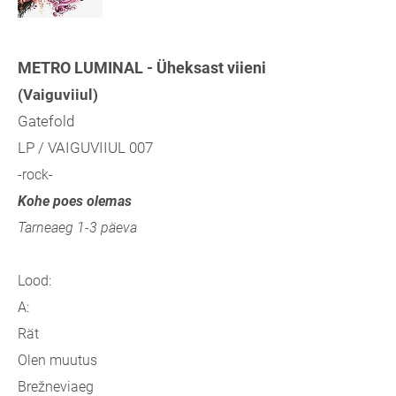
METRO LUMINAL - Üheksast viieni
(Vaiguviiul)
Gatefold
LP / VAIGUVIIUL 007
-rock-
Kohe poes olemas
Tarneaeg 1-3 päeva
Lood:
A:
Rät
Olen muutus
Brežneviaeg