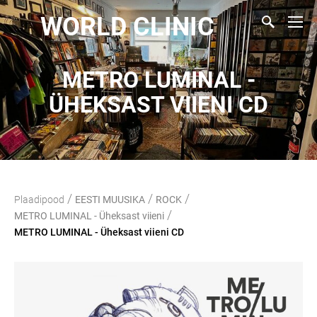
WORLD CLINIC
METRO LUMINAL -
ÜHEKSAST VIIENI CD
/
/
/
Plaadipood
EESTI MUUSIKA
ROCK
/
METRO LUMINAL - Üheksast viieni
METRO LUMINAL - Üheksast viieni CD