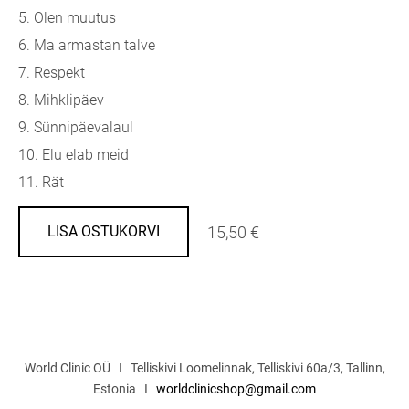
5. Olen muutus
6. Ma armastan talve
7. Respekt
8. Mihklipäev
9. Sünnipäevalaul
10. Elu elab meid
11. Rät
15,50 €
LISA OSTUKORVI
World Clinic OÜ I Telliskivi Loomelinnak, Telliskivi 60a/3, Tallinn,
Estonia I
worldclinicshop@gmail.com