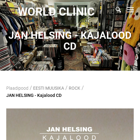
WORLD CLINIC
JAN HELSING - KAJALOOD
CD
/
/
/
Plaadipood
EESTI MUUSIKA
ROCK
JAN HELSING - Kajalood CD