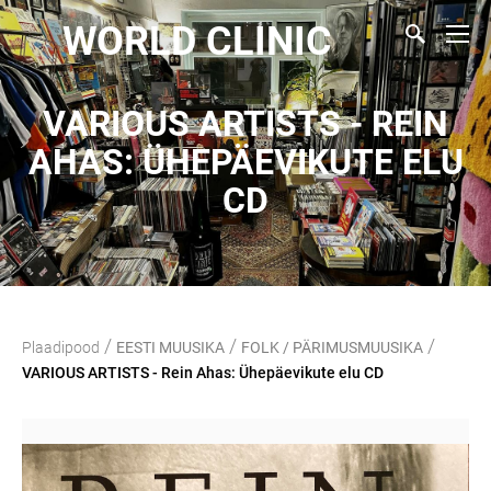
WORLD CLINIC
VARIOUS ARTISTS - REIN
AHAS: ÜHEPÄEVIKUTE ELU
CD
/
/
/
Plaadipood
EESTI MUUSIKA
FOLK / PÄRIMUSMUUSIKA
VARIOUS ARTISTS - Rein Ahas: Ühepäevikute elu CD