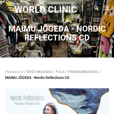
WORLD CLINIC
MAIMU JÕGEDA - NORDIC
REFLECTIONS CD
/
/
/
Plaadipood
EESTI MUUSIKA
FOLK / PÄRIMUSMUUSIKA
MAIMU JÕGEDA - Nordic Reflections CD