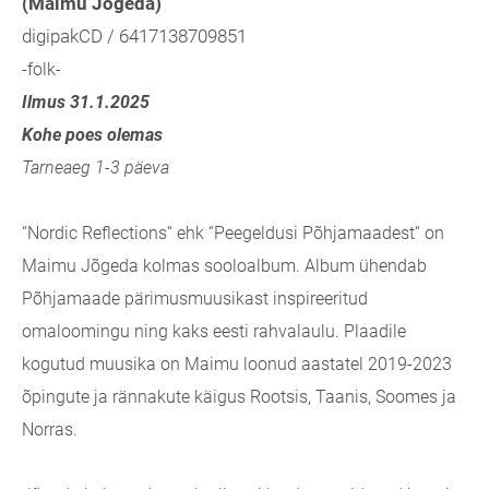
(Maimu Jõgeda)
digipakCD / 6417138709851
-folk-
Ilmus 31.1.2025
Kohe poes olemas
Tarneaeg 1-3 päeva
“Nordic Reflections“ ehk “Peegeldusi Põhjamaadest“ on
Maimu Jõgeda kolmas sooloalbum. Album ühendab
Põhjamaade pärimusmuusikast inspireeritud
omaloomingu ning kaks eesti rahvalaulu. Plaadile
kogutud muusika on Maimu loonud aastatel 2019-2023
õpingute ja rännakute käigus Rootsis, Taanis, Soomes ja
Norras.