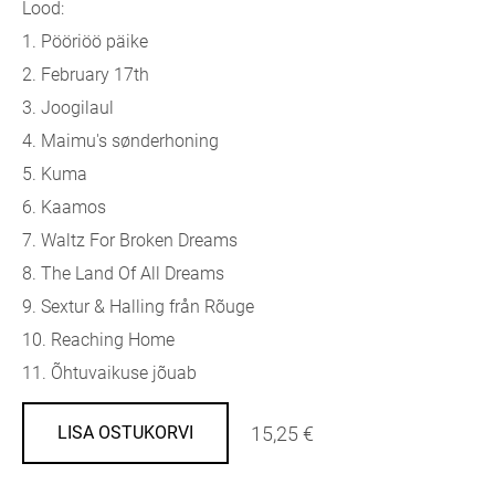
Lood:
1. Pööriöö päike
2. February 17th
3. Joogilaul
4. Maimu's sønderhoning
5. Kuma
6. Kaamos
7. Waltz For Broken Dreams
8. The Land Of All Dreams
9. Sextur & Halling från Rõuge
10. Reaching Home
11. Õhtuvaikuse jõuab
15,25 €
LISA OSTUKORVI