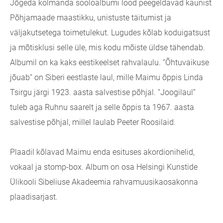
Jõgeda kolmanda sooloalbumi lood peegeldavad kaunist
Põhjamaade maastikku, unistuste täitumist ja
väljakutsetega toimetulekut. Lugudes kõlab koduigatsust
ja mõtisklusi selle üle, mis kodu mõiste üldse tähendab.
Albumil on ka kaks eestikeelset rahvalaulu. “Õhtuvaikuse
jõuab“ on Siberi eestlaste laul, mille Maimu õppis Linda
Tsirgu järgi 1923. aasta salvestise põhjal. “Joogilaul“
tuleb aga Ruhnu saarelt ja selle õppis ta 1967. aasta
salvestise põhjal, millel laulab Peeter Roosilaid.
Plaadil kõlavad Maimu enda esituses akordionihelid,
vokaal ja stomp-box. Album on osa Helsingi Kunstide
Ülikooli Sibeliuse Akadeemia rahvamuusikaosakonna
plaadisarjast.