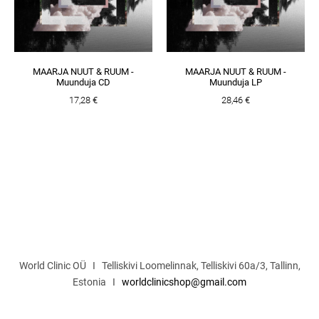
MAARJA NUUT & RUUM -
MAARJA NUUT & RUUM -
Muunduja CD
Muunduja LP
17,28 €
28,46 €
World Clinic OÜ I Telliskivi Loomelinnak, Telliskivi 60a/3, Tallinn,
Estonia I
worldclinicshop@gmail.com