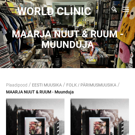
WORLD CLINIC
MAARJA NUUT & RUUM -
MUUNDUJA
/
/
/
Plaadipood
EESTI MUUSIKA
FOLK / PÄRIMUSMUUSIKA
MAARJA NUUT & RUUM - Muunduja