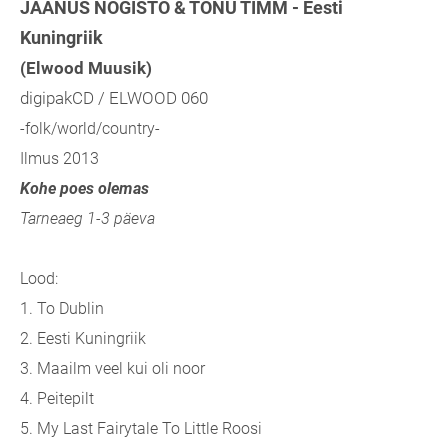
JAANUS NÕGISTO & TÕNU TIMM - Eesti
Kuningriik
(Elwood Muusik)
digipakCD / ELWOOD 060
-folk/world/country-
Ilmus 2013
Kohe poes olemas
Tarneaeg 1-3 päeva
Lood:
1. To Dublin
2. Eesti Kuningriik
3. Maailm veel kui oli noor
4. Peitepilt
5. My Last Fairytale To Little Roosi