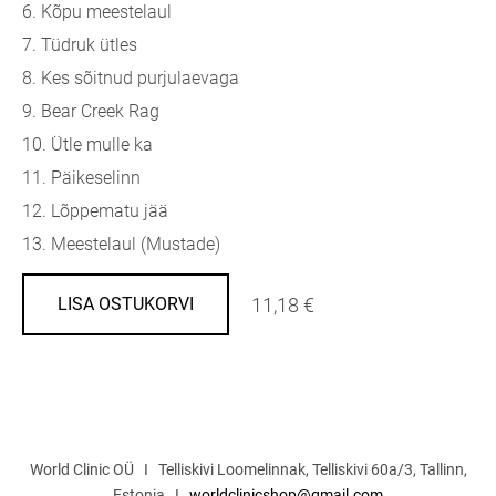
6. Kõpu meestelaul
7. Tüdruk ütles
8. Kes sõitnud purjulaevaga
9. Bear Creek Rag
10. Ütle mulle ka
11. Päikeselinn
12. Lõppematu jää
13. Meestelaul (Mustade)
11,18 €
LISA OSTUKORVI
World Clinic OÜ I Telliskivi Loomelinnak, Telliskivi 60a/3, Tallinn,
Estonia I
worldclinicshop@gmail.com