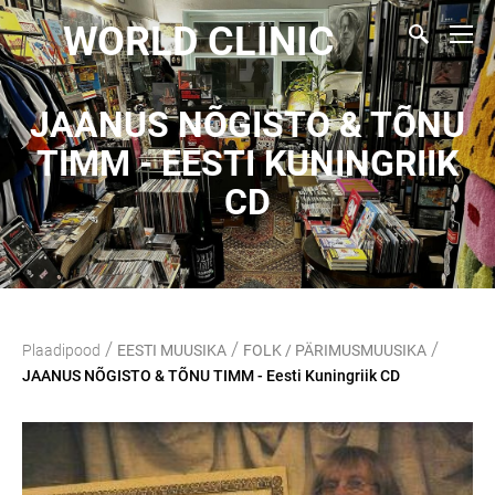
WORLD CLINIC
JAANUS NÕGISTO & TÕNU
TIMM - EESTI KUNINGRIIK
CD
/
/
/
Plaadipood
EESTI MUUSIKA
FOLK / PÄRIMUSMUUSIKA
JAANUS NÕGISTO & TÕNU TIMM - Eesti Kuningriik CD