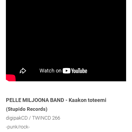
PELLE MILJOONA BAND - Kaakon toteemi
(Stupido Records)
digipakCD / TWINCD 266
-punk/rock-