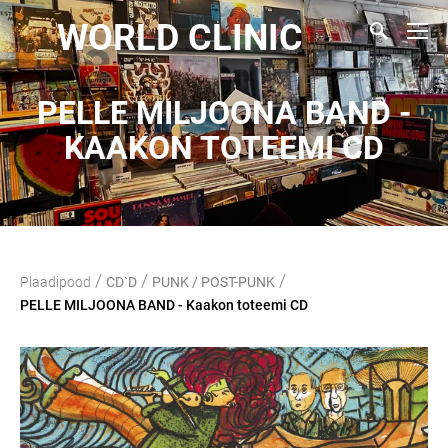
WORLD CLINIC
PELLE MILJOONA BAND -
KAAKON TOTEEMI CD
/
/
/
Plaadipood
CD`D
PUNK / POST-PUNK
PELLE MILJOONA BAND - Kaakon toteemi CD