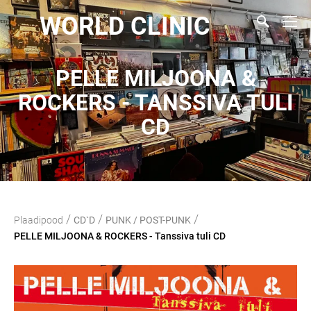
WORLD CLINIC
PELLE MILJOONA &
ROCKERS - TANSSIVA TULI
CD
/
/
/
Plaadipood
CD`D
PUNK / POST-PUNK
PELLE MILJOONA & ROCKERS - Tanssiva tuli CD