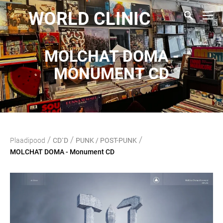
WORLD CLINIC
MOLCHAT DOMA -
MONUMENT CD
/
/
/
Plaadipood
CD`D
PUNK / POST-PUNK
MOLCHAT DOMA - Monument CD