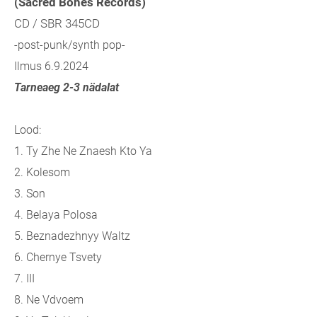
(Sacred Bones Records)
CD / SBR 345CD
-post-punk/synth pop-
Ilmus 6.9.2024
Tarneaeg 2-3 nädalat
Lood:
1.
Ty Zhe Ne Znaesh Kto Ya
2.
Kolesom
3.
Son
4.
Belaya Polosa
5.
Beznadezhnyy Waltz
6.
Chernye Tsvety
7.
III
8.
Ne Vdvoem