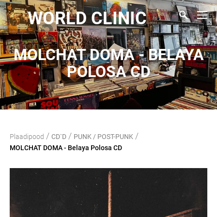
WORLD CLINIC
MOLCHAT DOMA - BELAYA
POLOSA CD
/
/
/
Plaadipood
CD`D
PUNK / POST-PUNK
MOLCHAT DOMA - Belaya Polosa CD