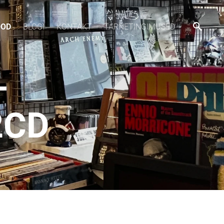
OOD
BLOGI
KONTAKT
TARNETINGIMUSED
-
2CD