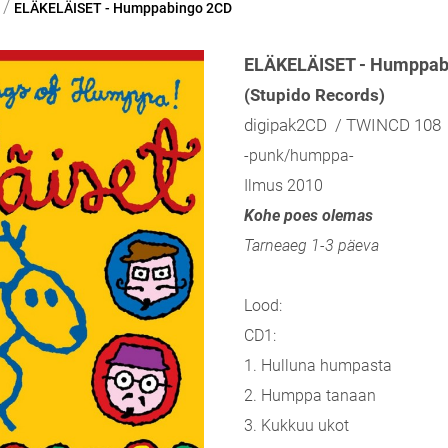
/
ELÄKELÄISET - Humppabingo 2CD
ELÄKELÄISET - Humppab
(Stupido Records)
digipak2CD / TWINCD 108
-punk/humppa-
Ilmus 2010
Kohe poes olemas
Tarneaeg 1-3 päeva
Lood:
CD1:
1. Hulluna humpasta
2. Humppa tanaan
3. Kukkuu ukot