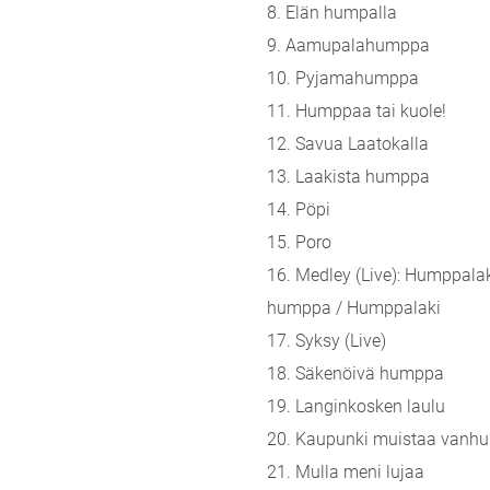
8. Elän humpalla
9. Aamupalahumppa
10. Pyjamahumppa
11. Humppaa tai kuole!
12. Savua Laatokalla
13. Laakista humppa
14. Pöpi
15. Poro
16. Medley (Live): Humppala
humppa / Humppalaki
17. Syksy (Live)
18. Säkenöivä humppa
19. Langinkosken laulu
20. Kaupunki muistaa vanhu
21. Mulla meni lujaa