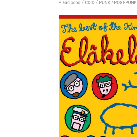
/
/
Plaadipood
CD`D
PUNK / POST-PUNK