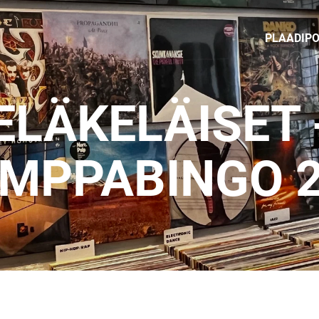
PLAADIP
ELÄKELÄISET 
MPPABINGO 