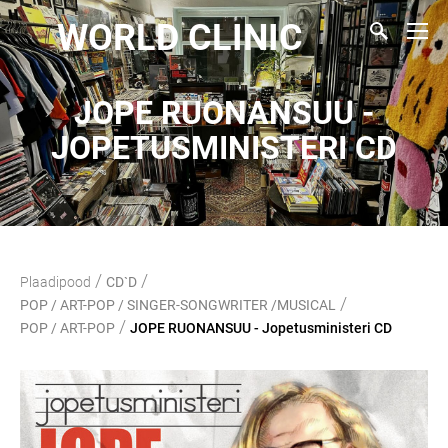
WORLD CLINIC
JOPE RUONANSUU -
JOPETUSMINISTERI CD
/
/
Plaadipood
CD`D
/
POP / ART-POP / SINGER-SONGWRITER /MUSICAL
/
POP / ART-POP
JOPE RUONANSUU - Jopetusministeri CD