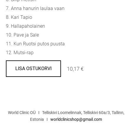
7. Anna hanurin laulaa vaan
8. Kari Tapio
9. Hallapaholainen
10. Pave ja Sale
11. Kun Ruotsi putos puusta
12. Mutsi-rap
10,17 €
LISA OSTUKORVI
World Clinic OÜ I Telliskivi Loomelinnak, Telliskivi 60a/3, Tallinn,
Estonia I
worldclinicshop@gmail.com