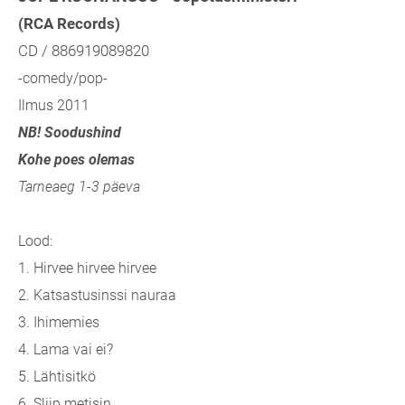
(RCA Records)
CD / 886919089820
-comedy/pop-
Ilmus 2011
NB! Soodushind
Kohe poes olemas
Tarneaeg 1-3 päeva
Lood:
1. Hirvee hirvee hirvee
2. Katsastusinssi nauraa
3. Ihimemies
4. Lama vai ei?
5. Lähtisitkö
6. Sliip metisin