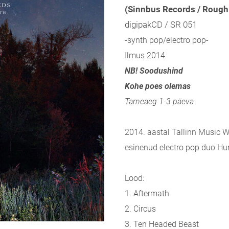
(Sinnbus Records / Rough
digipakCD / SR 051
-synth pop/electro pop-
Ilmus 2014
NB! Soodushind
Kohe poes olemas
Tarneaeg 1-3 päeva
2014. aastal Tallinn Music W
esinenud electro pop duo Hu
Lood:
1. Aftermath
2. Circus
3. Ten Headed Beast