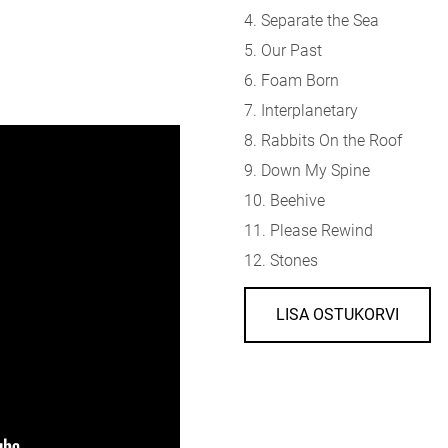
4. Separate the Sea
5. Our Past
6. Foam Born
7. Interplanetary
8. Rabbits On the Roof
9. Down My Spine
10. Beehive
11. Please Rewind
12. Stones
LISA OSTUKORVI