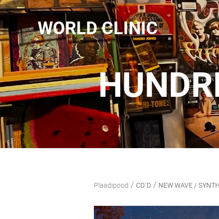
WORLD CLINIC
HUNDRE
/
/
Plaadipood
CD`D
NEW WAVE / SYNTH