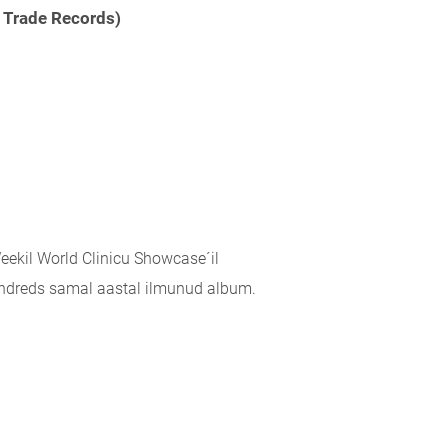
 Trade Records)
eekil World Clinicu Showcase´il
ndreds samal aastal ilmunud album.