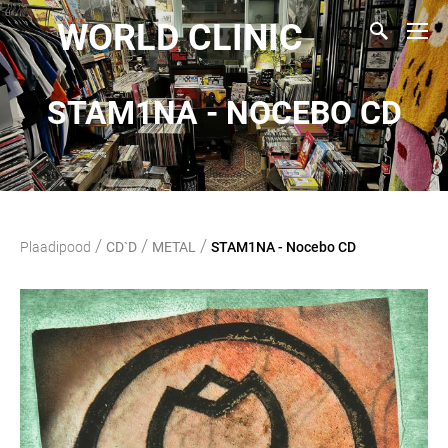
WORLD CLINIC
STAM1NA - NOCEBO CD
/
/
/
Plaadipood
CD`D
METAL
STAM1NA - Nocebo CD