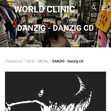
WORLD CLINIC
DANZIG - DANZIG CD
/
/
/
Plaadipood
CD`D
METAL
DANZIG - Danzig CD