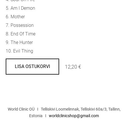
5. Am I Demon
6. Mother
7. Possession
8. End Of Time
9. The Hunter
10. Evil Thing
12,20 €
LISA OSTUKORVI
World Clinic OÜ I Telliskivi Loomelinnak, Telliskivi 60a/3, Tallinn,
Estonia I
worldclinicshop@gmail.com