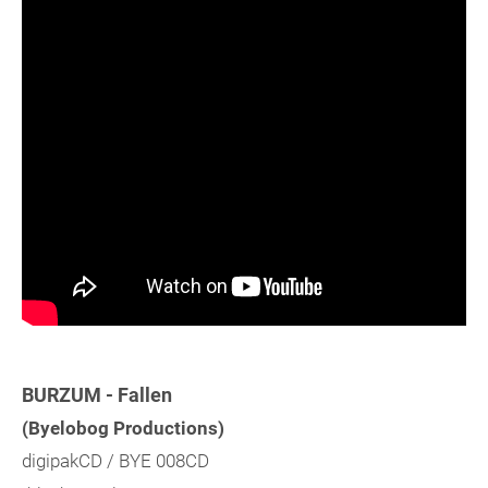
BURZUM - Fallen
(Byelobog Productions)
digipakCD / BYE 008CD