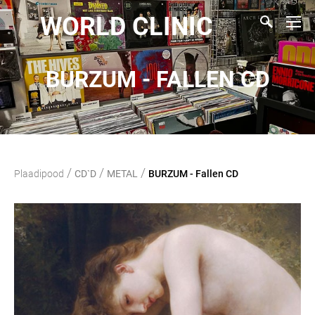
WORLD CLINIC
BURZUM - FALLEN CD
/
/
/
Plaadipood
CD`D
METAL
BURZUM - Fallen CD