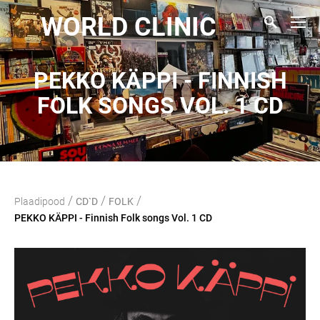
WORLD CLINIC
PEKKO KÄPPI - FINNISH
FOLK SONGS VOL. 1 CD
/
/
/
Plaadipood
CD`D
FOLK
PEKKO KÄPPI - Finnish Folk songs Vol. 1 CD