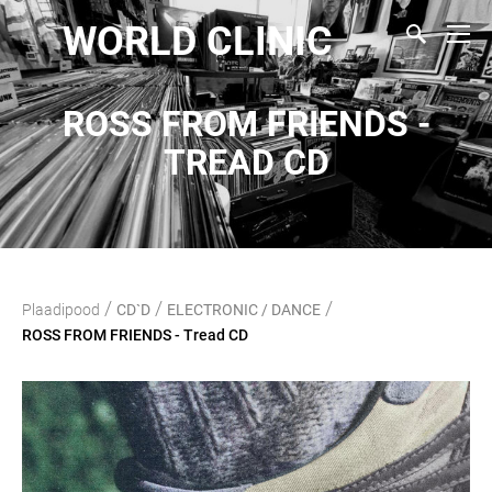
WORLD CLINIC
ROSS FROM FRIENDS -
TREAD CD
/
/
/
Plaadipood
CD`D
ELECTRONIC / DANCE
ROSS FROM FRIENDS - Tread CD