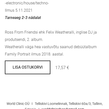
-electronic/house/techno-
Ilmus 5.11.2021
Tarneaeg 2-3 nädalat
Ross From Friendsi ehk Felix Weatheralli, inglise DJ ja
produtsendi, 2. album.
Weatheralli väga hea vastuvõtu saanud debüütalbum
Family Portrait ilmus 2018. aastal.
17,57 €
LISA OSTUKORVI
World Clinic OÜ I Telliskivi Loomelinnak, Telliskivi 60a/3, Tallinn,