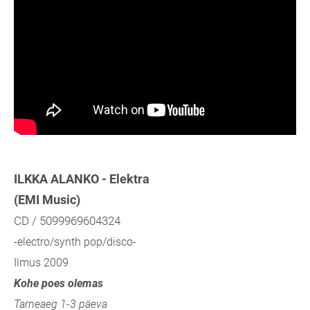
ILKKA ALANKO - Elektra
(EMI Music)
CD / 5099969604324
-electro/synth pop/disco-
Ilmus 2009
Kohe poes olemas
Tarneaeg 1-3 päeva