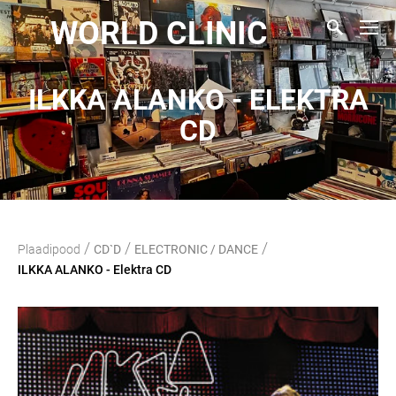
WORLD CLINIC
ILKKA ALANKO - ELEKTRA
CD
/
/
/
Plaadipood
CD`D
ELECTRONIC / DANCE
ILKKA ALANKO - Elektra CD