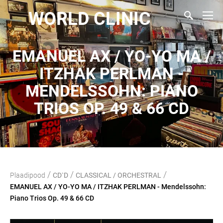
WORLD CLINIC
EMANUEL AX / YO-YO MA /
ITZHAK PERLMAN -
MENDELSSOHN: PIANO
TRIOS OP. 49 & 66 CD
/
/
/
Plaadipood
CD`D
CLASSICAL / ORCHESTRAL
EMANUEL AX / YO-YO MA / ITZHAK PERLMAN - Mendelssohn:
Piano Trios Op. 49 & 66 CD