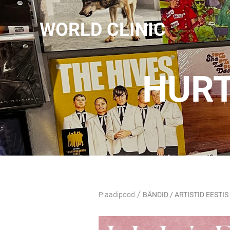
WORLD CLINIC
HURT
/
Plaadipood
BÄNDID / ARTISTID EESTIS