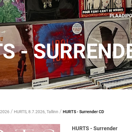
PLAADIP
S - SURREND
/
/
 2026
HURTS, 8.7.2026, Tallinn
HURTS - Surrender CD
HURTS - Surrender