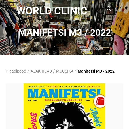
WORLD CLINIC
MANIFETSI M3 / 2022
/
/
/
Plaadipood
AJAKIRJAD
MUUSIKA
Manifetsi M3 / 2022