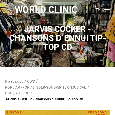
WORLD CLINIC
JARVIS COCKER -
CHANSONS D`ENNUI TIP-
TOP CD
/
/
Plaadipood
CD`D
/
POP / ART-POP / SINGER-SONGWRITER /MUSICAL
/
POP / ART-POP
JARVIS COCKER - Chansons d`ennui Tip-Top CD