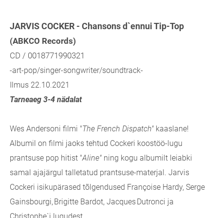
JARVIS COCKER - Chansons d`ennui Tip-Top
(ABKCO Records)
CD / 0018771990321
-art-pop/singer-songwriter/soundtrack-
Ilmus 22.10.2021
Tarneaeg 3-4 nädalat
Wes Andersoni filmi "
The French Dispatch"
kaaslane!
Albumil on filmi jaoks tehtud Cockeri koostöö-lugu
prantsuse pop hitist "
Aline"
ning kogu albumilt leiabki
samal ajajärgul talletatud prantsuse-materjal. Jarvis
Cockeri isikupärased tõlgendused Françoise Hardy, Serge
Gainsbourgi, Brigitte Bardot, Jacques Dutronci ja
Christophe`i lugudest.