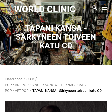
WORLD CLINIC
TAPANI KANSA -
SÄRKYNEEN TOIVEEN
KATU CD
/
/
Plaadipood
CD`D
/
POP / ART-POP / SINGER-SONGWRITER /MUSICAL
/
POP / ART-POP
TAPANI KANSA - Särkyneen toiveen katu CD